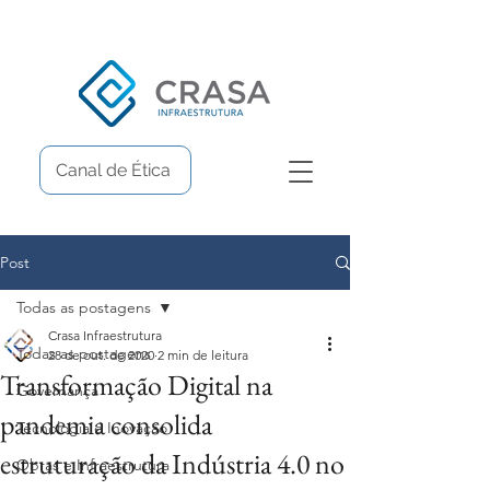
Canal de Ética
Post
Todas as postagens
Crasa Infraestrutura
Todas as postagens
28 de out. de 2020
2 min de leitura
Transformação Digital na
Governança
pandemia consolida
Tecnologia e Inovação
estruturação da Indústria 4.0 no
Obras e Infraestrutura