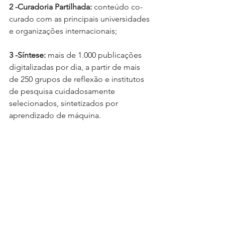
2 -Curadoria Partilhada: 
conteúdo co-
curado com as principais universidades 
e organizações internacionais;
3 -Síntese:
 mais de 1.000 publicações 
digitalizadas por dia, a partir de mais 
de 250 grupos de reflexão e institutos 
de pesquisa cuidadosamente 
selecionados, sintetizados por 
aprendizado de máquina. 
Para saber mais e fazer suas próprias 
pesquisas na ferramenta acesse o link:
https://intelligence.weforum.org/