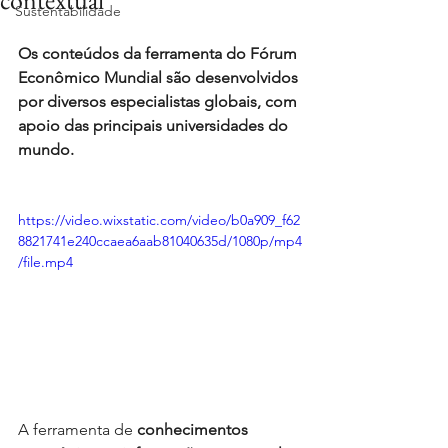
contextual
Sustentabilidade
Os conteúdos da ferramenta do Fórum 
Econômico Mundial são desenvolvidos 
por diversos especialistas globais, com 
apoio das principais universidades do 
mundo.
https://video.wixstatic.com/video/b0a909_f62
8821741e240ccaea6aab81040635d/1080p/mp4
/file.mp4
A ferramenta de 
conhecimentos 